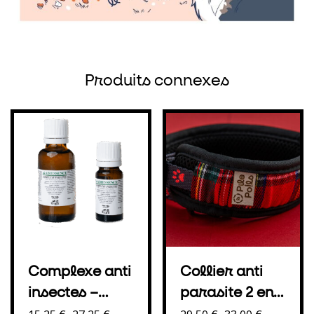
Produits connexes
Complexe anti
Collier anti
insectes –
parasite 2 en 1
répulsif
– une solution