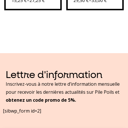
15,25
€
–
27,25
€
29,50
€
–
33,00
€
naturel
innovante ,
composé
naturelle, bio
d’huiles
et complète
essentielles
pour chien –
pour diffusion
coloris
dans vos
Ecossais
espaces
rouge Tartan
Lettre d'information
Inscrivez-vous à notre lettre d’information mensuelle
pour recevoir les dernières actualités sur Pile Poils et
obtenez un code promo de 5%.
[sibwp_form id=2]