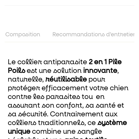
Composition
Recommandations d’entretien
Le collier antiparasite
2 en 1 Pile
Poils
est une solution
innovante
,
naturelle,
réutilisable
pour
protéger efficacement votre chien
contre les parasites tou en
assurant son confort, sa santé et
sa sécurité. Contrairement aux
colliers traditionnels, ce
système
unique
combine une sangle